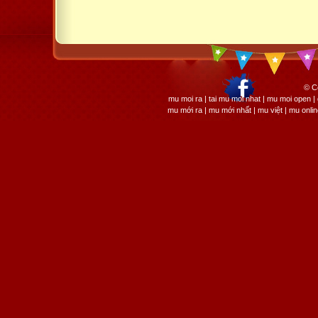
© C
mu moi ra | tai mu moi nhat | mu moi open
mu mới ra | mu mới nhất | mu việt | mu onli