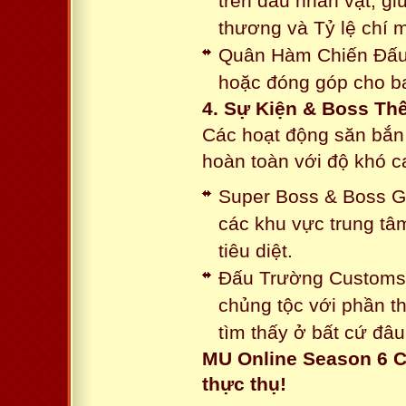
trên đầu nhân vật, gi
thương và Tỷ lệ chí 
Quân Hàm Chiến Đấu:
hoặc đóng góp cho ba
4. Sự Kiện & Boss Thế
Các hoạt động săn bắn 
hoàn toàn với độ khó 
Super Boss & Boss Gui
các khu vực trung tâ
tiêu diệt.
Đấu Trường Customs: 
chủng tộc với phần t
tìm thấy ở bất cứ đâu
MU Online Season 6 C
thực thụ!