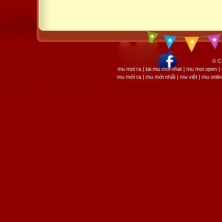
© C
mu moi ra | tai mu moi nhat | mu moi open
mu mới ra | mu mới nhất | mu việt | mu onli