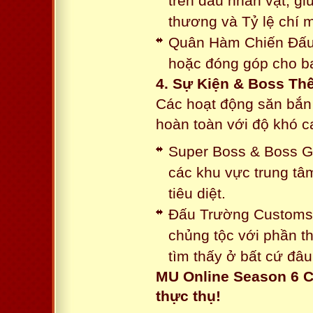
trên đầu nhân vật, gi
thương và Tỷ lệ chí 
Quân Hàm Chiến Đấu:
hoặc đóng góp cho ba
4. Sự Kiện & Boss Thế
Các hoạt động săn bắn 
hoàn toàn với độ khó 
Super Boss & Boss Gui
các khu vực trung tâ
tiêu diệt.
Đấu Trường Customs: 
chủng tộc với phần t
tìm thấy ở bất cứ đâu
MU Online Season 6 C
thực thụ!